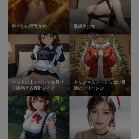
神々しい巨乳女神
緊縛美少女
ベッドの上でパンツを見せ
クリスマスデートっぽい服
て誘惑する淫乱メイド
装のフリーレン