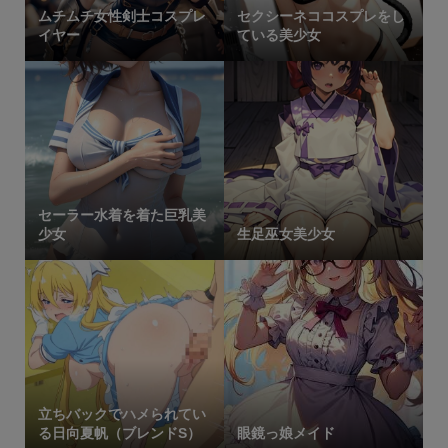
ムチムチ女性剣士コスプレ
セクシーネココスプレをし
イヤー
ている美少女
セーラー水着を着た巨乳美
少女
生足巫女美少女
立ちバックでハメられてい
る日向夏帆（ブレンドS）
眼鏡っ娘メイド