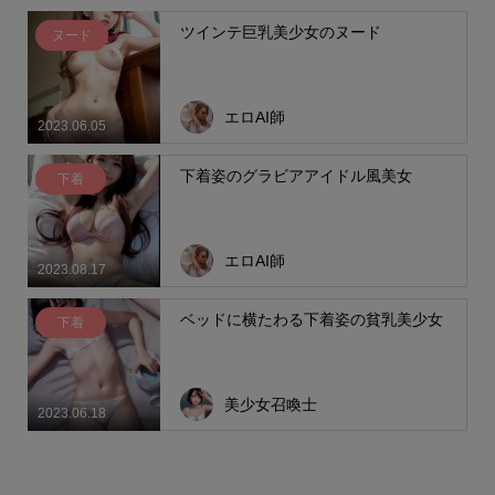
ツインテ巨乳美少女のヌード
ヌード
エロAI師
2023.06.05
下着姿のグラビアアイドル風美女
下着
エロAI師
2023.08.17
ベッドに横たわる下着姿の貧乳美少女
下着
美少女召喚士
2023.06.18