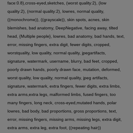
face:0.8),cross-eyed,sketches, (worst quality:2), (low
quality:2), (normal quality:2), lowres, normal quality,
((monochrome)), ((grayscale)), skin spots, acnes, skin
blemishes, bad anatomy, DeepNegative, facing away, tilted
head, {Multiple people}, lowres, bad anatomy, bad hands, text,
error, missing fingers, extra digit, fewer digits, cropped,
worstquality, low quality, normal quality, jpegartifacts,
signature, watermark, username, blurry, bad feet, cropped,
poorly drawn hands, poorly drawn face, mutation, deformed,
worst quality, low quality, normal quality, jpeg artifacts,
signature, watermark, extra fingers, fewer digits, extra limbs,
extra arms,extra legs, malformed limbs, fused fingers, too
many fingers, long neck, cross-eyed,mutated hands, polar
lowres, bad body, bad proportions, gross proportions, text,
error, missing fingers, missing arms, missing legs, extra digit,
extra arms, extra leg, extra foot, ((repeating hair))