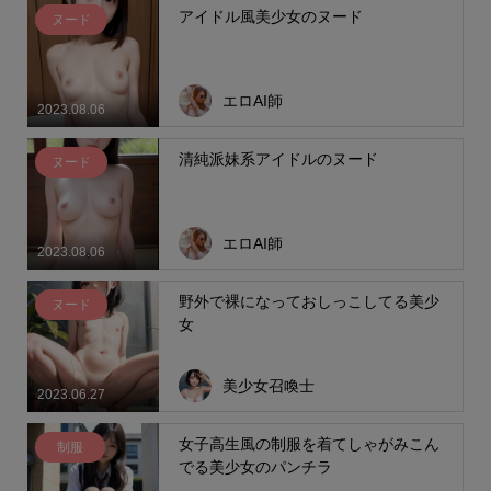
アイドル風美少女のヌード
ヌード
エロAI師
2023.08.06
清純派妹系アイドルのヌード
ヌード
エロAI師
2023.08.06
野外で裸になっておしっこしてる美少
ヌード
女
美少女召喚士
2023.06.27
女子高生風の制服を着てしゃがみこん
制服
でる美少女のパンチラ