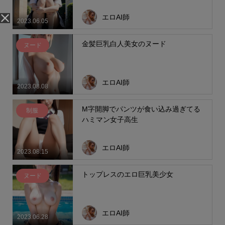
エロAI師
2023.06.05
金髪巨乳白人美女のヌード
ヌード
エロAI師
2023.08.08
M字開脚でパンツが食い込み過ぎてる
制服
ハミマン女子高生
エロAI師
2023.08.15
トップレスのエロ巨乳美少女
ヌード
エロAI師
2023.06.28