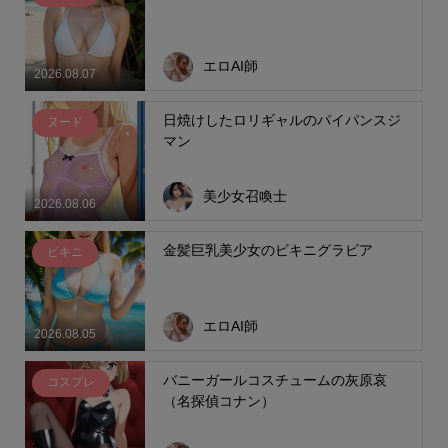
エロAI師
2026.08.07
日焼けしたロリギャルのパイパンスジ
ヌード
マン
美少女召喚士
2026.08.06
金髪巨乳美少女のビキニグラビア
ビキニ
エロAI師
2026.08.05
バニーガールコスチュームの灰原哀
コスプレ
（名探偵コナン）