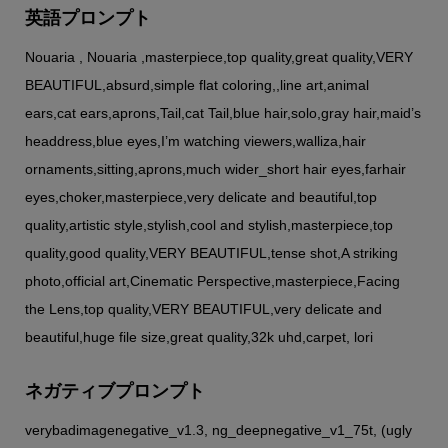
英語プロンプト
Nouaria , Nouaria ,masterpiece,top quality,great quality,VERY
BEAUTIFUL,absurd,simple flat coloring,,line art,animal
ears,cat ears,aprons,Tail,cat Tail,blue hair,solo,gray hair,maid’s
headdress,blue eyes,I’m watching viewers,walliza,hair
ornaments,sitting,aprons,much wider_short hair eyes,farhair
eyes,choker,masterpiece,very delicate and beautiful,top
quality,artistic style,stylish,cool and stylish,masterpiece,top
quality,good quality,VERY BEAUTIFUL,tense shot,A striking
photo,official art,Cinematic Perspective,masterpiece,Facing
the Lens,top quality,VERY BEAUTIFUL,very delicate and
beautiful,huge file size,great quality,32k uhd,carpet, lori
ネガティブプロンプト
verybadimagenegative_v1.3, ng_deepnegative_v1_75t, (ugly