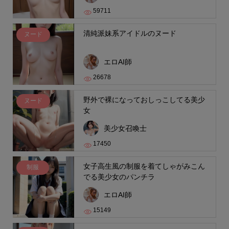
59711
清純派妹系アイドルのヌード
ヌード
エロAI師
26678
野外で裸になっておしっこしてる美少
ヌード
女
美少女召喚士
17450
女子高生風の制服を着てしゃがみこん
制服
でる美少女のパンチラ
エロAI師
15149