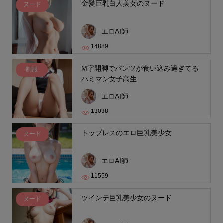
金髪巨乳白人美女のヌード
ヌード
エロAI師
14889
M字開脚でパンツが食い込み過ぎてる
制服
ハミマン女子高生
エロAI師
13038
トップレスのエロ巨乳美少女
ヌード
エロAI師
11559
ツインテ巨乳美少女のヌード
ヌード