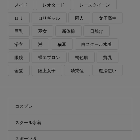
メイド
レオタード
レースクイーン
ロリ
ロリギャル
同人
女子高生
巨乳
巫女
新体操
日焼け
浴衣
潮
猫耳
白スクール水着
眼鏡
裸エプロン
褐色肌
貧乳
金髪
陸上女子
騎乗位
魔法使い
コスプレ
スクール水着
スポーツ系