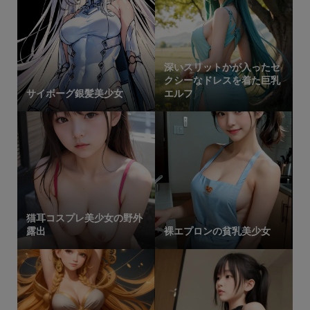
深いスリットかが入ったセ
クシーなドレスを着た巨乳
サイボーグ銀髪美少女
エルフ
猫耳コスプレ美少女の野外
露出
裸エプロンの貧乳美少女