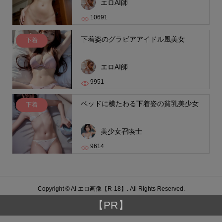
エロAI師
10691
下着姿のグラビアアイドル風美女
下着
エロAI師
9951
ベッドに横たわる下着姿の貧乳美少女
下着
美少女召喚士
9614
Copyright ©
AI エロ画像【R-18】. All Rights Reserved.
【PR】